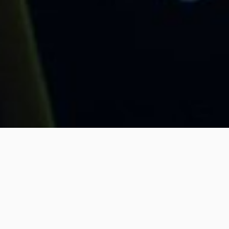
Home
Institucional
Transparencia
Asignación mensual bruta
Las remuneraciones informadas corresponden a