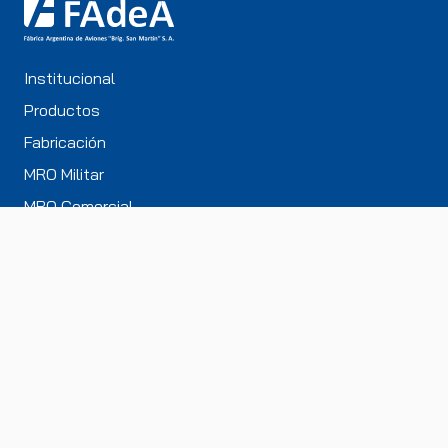
Institucional
Productos
Fabricación
MRO Militar
MRO Comercial
Ingeniería
Servicios
Contacto
Av. Fuerza Aérea Argentina 5505,
Córdoba (X5011DEB), Argentina
+54 (351) 466-8700