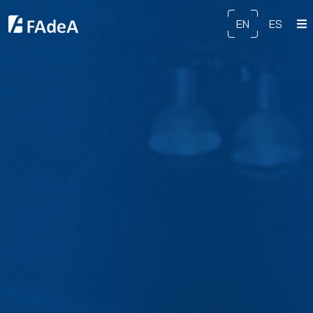
EN
ES