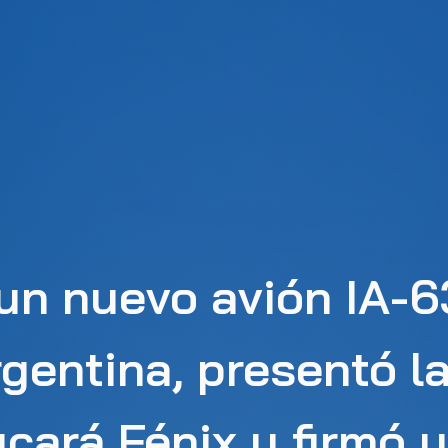
n nuevo avión IA-63
gentina, presentó l
cará Fénix y firmó 