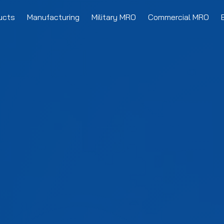
ucts
Manufacturing
Military MRO
Commercial MRO