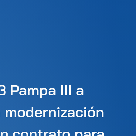
 Pampa III a
a modernización
un contrato para