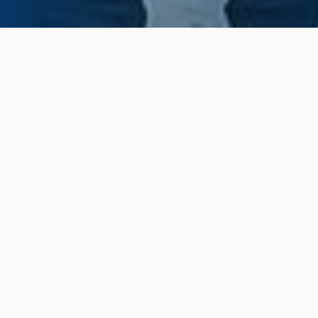
Home
Noticias
Publicado 22 de Octubre de 2025
La Fábrica Argentina de Aviones “Brig. San
Martín” (FAdeA) alcanzó un nuevo logro
internacional al obtener la certificación de la
Federal Aviation Administration (FAA) de los
Estados Unidos como Approved Repair Station
N° CABY563E.
Este reconocimiento, que se otorga bajo la
normativa 14 CFR Part 145, acredita que FAdeA
cumple con los más altos estándares técnicos,