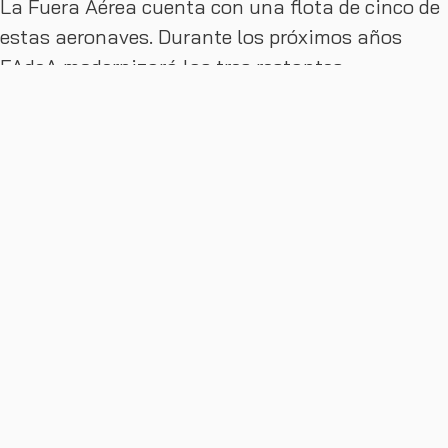
La Fuera Aérea cuenta con una flota de cinco de
estas aeronaves. Durante los próximos años
FAdeA modernizará las tres restantes,
extendiendo la vida útil de la flota por los
próximos 20 años.